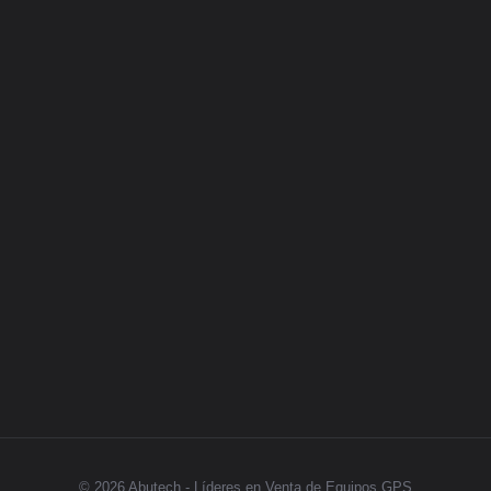
Blog
Legales
Categorias
GPS
Síguenos
© 2026 Abutech - Líderes en Venta de Equipos GPS