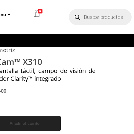
0
ino
otriz
Cam™ X310
talla táctil, campo de visión de
dor Clarity™ integrado
-00
Añadir al carrito