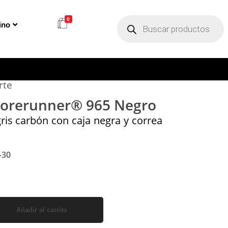
0
ino
rte
Forerunner® 965 Negro
gris carbón con caja negra y correa
-30
Añadir al carrito